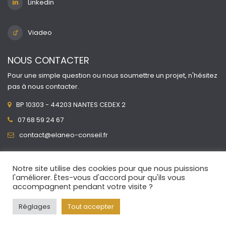
Linkedin
Viadeo
NOUS CONTACTER
Pour une simple question ou nous soumettre un projet, n'hésitez
pas à nous contacter.
BP 10303 - 44203 NANTES CEDEX 2
07 68 59 24 67
contact@elaneo-conseil.fr
Notre site utilise des cookies pour que nous puissions
l'améliorer. Êtes-vous d'accord pour qu'ils vous
accompagnent pendant votre visite ?
ÉLANÉO © 2017-2023 | site réalisé par l’agence de
communication
PIXIYO
|
Mentions légales et politique de
Réglages
Tout accepter
confidentialité